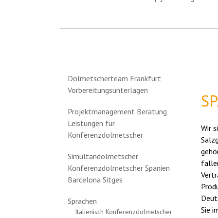
Dolmetscherteam Frankfurt
Vorbereitungsunterlagen
S
Projektmanagement Beratung
Leistungen für
Wir s
Konferenzdolmetscher
Salzg
gehö
Simultandolmetscher
falle
Konferenzdolmetscher Spanien
Vert
Barcelona Sitges
Prod
Deuts
Sprachen
Sie i
Italienisch Konferenzdolmetscher