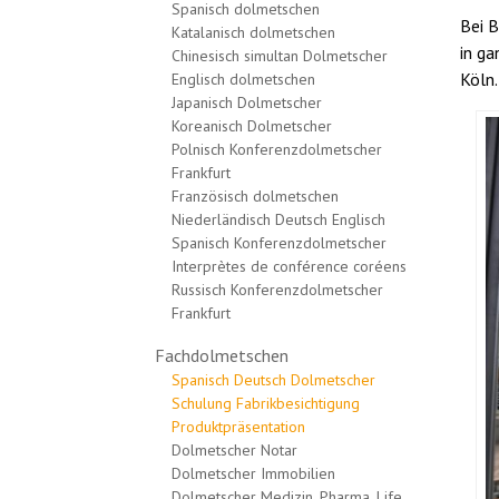
Spanisch dolmetschen
Bei 
Katalanisch dolmetschen
in ga
Chinesisch simultan Dolmetscher
Köln.
Englisch dolmetschen
Japanisch Dolmetscher
Koreanisch Dolmetscher
Polnisch Konferenzdolmetscher
Frankfurt
Französisch dolmetschen
Niederländisch Deutsch Englisch
Spanisch Konferenzdolmetscher
Interprètes de conférence coréens
Russisch Konferenzdolmetscher
Frankfurt
Fachdolmetschen
Spanisch Deutsch Dolmetscher
Schulung Fabrikbesichtigung
Produktpräsentation
Dolmetscher Notar
Dolmetscher Immobilien
Dolmetscher Medizin, Pharma, Life