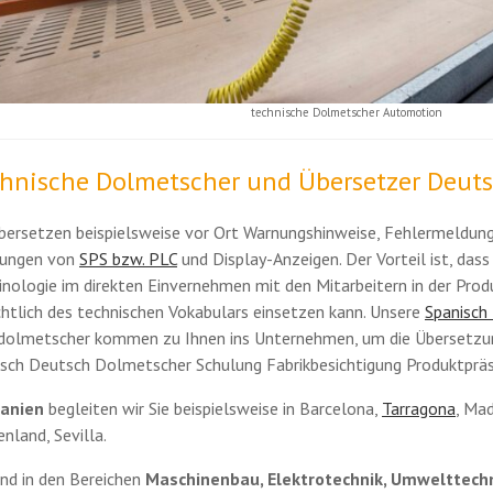
technische Dolmetscher Automotion
hnische Dolmetscher und Übersetzer Deut
bersetzen beispielsweise vor Ort Warnungshinweise, Fehlermeldung
ungen von
SPS bzw. PLC
und Display-Anzeigen. Der Vorteil ist, dass 
nologie im direkten Einvernehmen mit den Mitarbeitern in der Pro
chtlich des technischen Vokabulars einsetzen kann. Unsere
Spanisch
dolmetscher kommen zu Ihnen ins Unternehmen, um die Übersetzung
isch Deutsch Dolmetscher Schulung Fabrikbesichtigung Produktprä
anien
begleiten wir Sie beispielsweise in Barcelona,
Tarragona
, Mad
nland, Sevilla.
ind in den Bereichen
Maschinenbau, Elektrotechnik, Umwelttechn