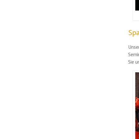
Spa
Unse
Semin
Sie 