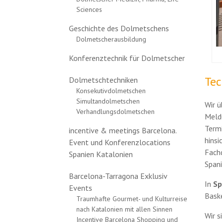
Sciences
Geschichte des Dolmetschens
Dolmetscherausbildung
Konferenztechnik für Dolmetscher
Tec
Dolmetschtechniken
Konsekutivdolmetschen
Simultandolmetschen
Wir ü
Verhandlungsdolmetschen
Meld
Termi
incentive & meetings Barcelona.
hinsi
Event und Konferenzlocations
Fach
Spanien Katalonien
Span
Barcelona-Tarragona Exklusiv
In
Sp
Events
Baske
Traumhafte Gourmet- und Kulturreise
nach Katalonien mit allen Sinnen
Wir s
Incentive Barcelona Shopping und