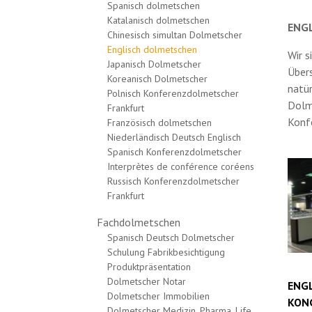
Spanisch dolmetschen
Katalanisch dolmetschen
ENG
Chinesisch simultan Dolmetscher
Englisch dolmetschen
Wir s
Japanisch Dolmetscher
Übers
Koreanisch Dolmetscher
natür
Polnisch Konferenzdolmetscher
Dolme
Frankfurt
Konf
Französisch dolmetschen
Niederländisch Deutsch Englisch
Spanisch Konferenzdolmetscher
Interprètes de conférence coréens
Russisch Konferenzdolmetscher
Frankfurt
Fachdolmetschen
Spanisch Deutsch Dolmetscher
Schulung Fabrikbesichtigung
Produktpräsentation
Dolmetscher Notar
ENG
Dolmetscher Immobilien
KON
Dolmetscher Medizin, Pharma, Life