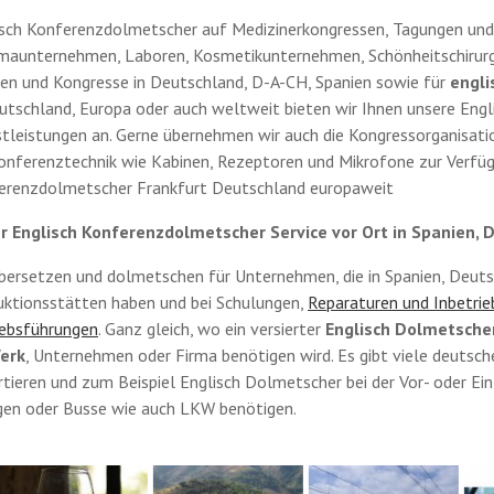
isch Konferenzdolmetscher auf Medizinerkongressen, Tagungen un
maunternehmen, Laboren, Kosmetikunternehmen, Schönheitschirurgi
en und Kongresse in Deutschland, D-A-CH, Spanien sowie für
engli
utschland, Europa oder auch weltweit bieten wir Ihnen unsere Eng
tleistungen an. Gerne übernehmen wir auch die Kongressorganisatio
onferenztechnik wie Kabinen, Rezeptoren und Mikrofone zur Verfüg
erenzdolmetscher Frankfurt Deutschland europaweit
r Englisch Konferenzdolmetscher Service vor Ort in Spanien,
bersetzen und dolmetschen für Unternehmen, die in Spanien, Deuts
uktionsstätten haben und bei Schulungen,
Reparaturen und Inbetri
iebsführungen
. Ganz gleich, wo ein versierter
Englisch Dolmetsche
erk
, Unternehmen oder Firma benötigen wird. Es gibt viele deutsch
tieren und zum Beispiel Englisch Dolmetscher bei der Vor- oder Ei
gen oder Busse wie auch LKW benötigen.