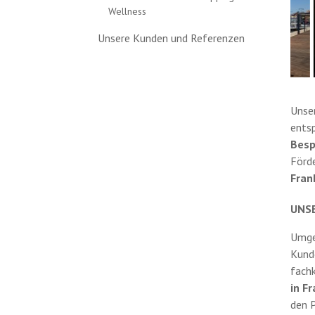
Wellness
Unsere Kunden und Referenzen
Unse
entsp
Besp
Förd
Fran
UNS
Umgek
Kund
fach
in F
den P