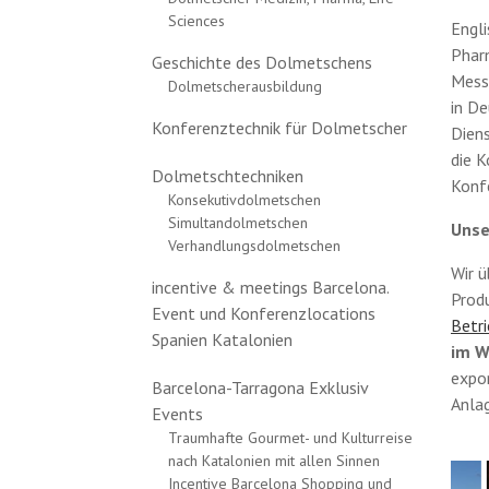
Sciences
Engl
Phar
Geschichte des Dolmetschens
Mess
Dolmetscherausbildung
in De
Konferenztechnik für Dolmetscher
Diens
die K
Dolmetschtechniken
Konf
Konsekutivdolmetschen
Simultandolmetschen
Unse
Verhandlungsdolmetschen
Wir ü
incentive & meetings Barcelona.
Prod
Event und Konferenzlocations
Betr
Spanien Katalonien
im W
expor
Barcelona-Tarragona Exklusiv
Anla
Events
Traumhafte Gourmet- und Kulturreise
nach Katalonien mit allen Sinnen
Incentive Barcelona Shopping und