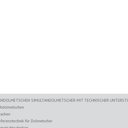
RNDOLMETSCHEN SIMULTANDOLMETSCHER MIT TECHNISCHER UNTERS
chdolmetschen
rachen
ferenztechnik für Dolmetscher
metschtechniken