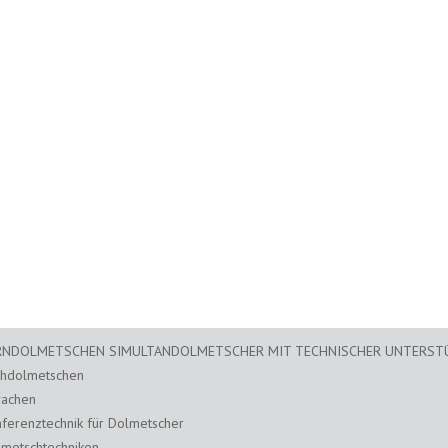
RNDOLMETSCHEN SIMULTANDOLMETSCHER MIT TECHNISCHER UNTERS
chdolmetschen
rachen
ferenztechnik für Dolmetscher
metschtechniken