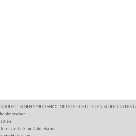
RNDOLMETSCHEN SIMULTANDOLMETSCHER MIT TECHNISCHER UNTERS
chdolmetschen
rachen
ferenztechnik für Dolmetscher
metschtechniken